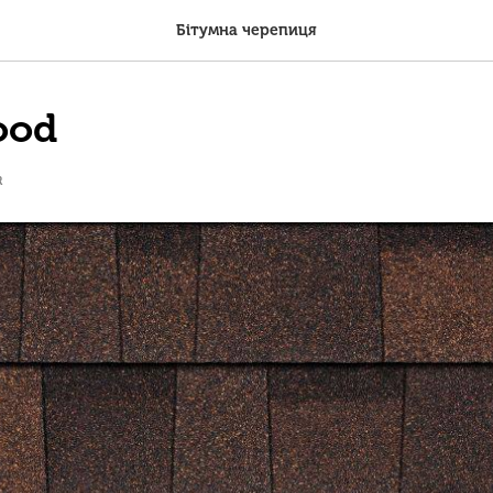
Бітумна черепиця
ood
R