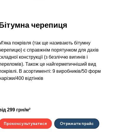
Бітумна черепиця
М'яка покрівля (так ще називають бітумну
черепицю) є справжнім порятунком для дахів
складної конструкції (з безліччю вигинів і
переломів). Також це найгерметичніший вид
покрівлі. В асортименті: 9 виробників/50 форм
нарізки/400 відтінків
від 299 грн/м²
Проконсультуватися
Отримати прайс