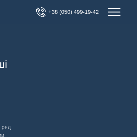
+38 (050) 499-19-42
ші
а ряд
ми