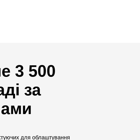
е 3 500
ді за
нами
ектуючих для облаштування